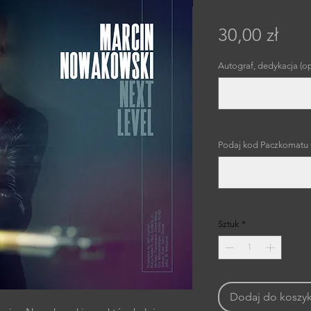
Cen
30,00 zł
Autograf, dedykacja (o
Podaj kod Paczkomatu 
Sztuk
*
Dodaj do koszy