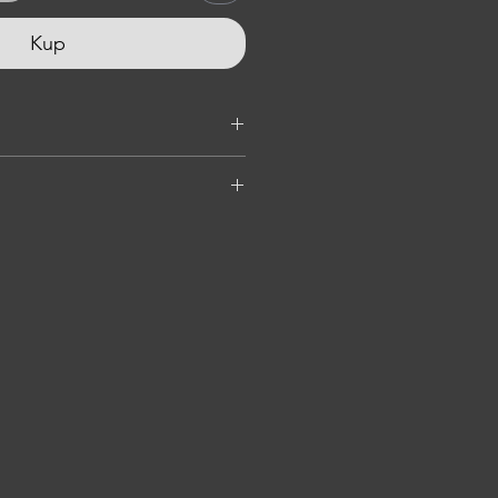
Kup
dokonać przez Pay Pal,
i Fondy, które umożliwia
ortale bankowe oraz Blik