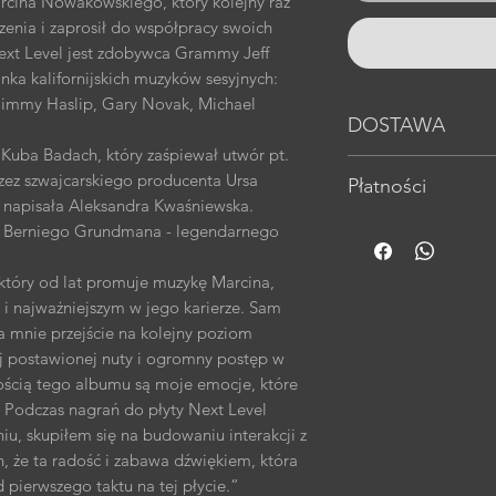
rcina Nowakowskiego, który kolejny raz
enia i zaprosił do współpracy swoich
ext Level jest zdobywca Grammy Jeff
anka kalifornijskich muzyków sesyjnych:
Jimmy Haslip, Gary Novak, Michael
DOSTAWA
Kuba Badach, który zaśpiewał utwór pt.
In Post 17,00 zł
z szwajcarskiego producenta Ursa
Płatności
 napisała Aleksandra Kwaśniewska.
Płatności można 
ez Berniego Grundmana - legendarnego
kartę kredytową 
tóry od lat promuje muzykę Marcina,
płacenia przez p
 i najważniejszym w jego karierze. Sam
a mnie przejście na kolejny poziom
j postawionej nuty i ogromny postęp w
ością tego albumu są moje emocje, które
 Podczas nagrań do płyty Next Level
, skupiłem się na budowaniu interakcji z
 że ta radość i zabawa dźwiękiem, która
d pierwszego taktu na tej płycie.”