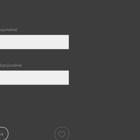
a
pcjonalne)
0/500
(opcjonalne)
0/500
ka