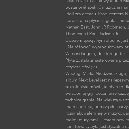
Next Level to 5 solowy album Ma
postanowił spełnić muzyczne marz
idoli zza oceanu. Producentem N
Lorber, a na płycie zagrała śmiet
Nathan East, John JR Robinson, 
Thompson i Paul Jackson Jr.
Gościem specjalnym albumu jest 
„Na różowo” wyprodukowany prze
Wiesendangera, do którego tekst
Płyta została zmasterowana prz
reżysera dźwięku.
Według Marka Niedźwieckiego, k
album Next Level jest najlepszym
saksofonista mówi „ta płyta to dl
świadomej gry, docenienie każde
technice grania. Największą wart
mam nadzieję, poruszą słuchaczy.
rozsmakowałem się w muzykowaniu
moimi muzykami – jestem pewien,
nam towarzyszyła jest słyszalna o