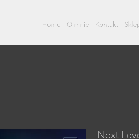
Home
O mnie
Kontakt
Skle
Next Lev