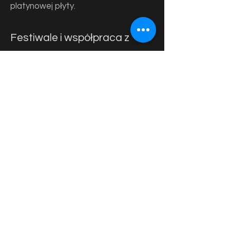
platynowej płyty.
Festiwale i współpraca z
artystami
Marcin Nowakowski brał udział w
licznych festiwalach, takich jak
Sopot 1997, Opole 1997, 1998, 1999,
2001 oraz Piknik Country Mrągowo w
2000 i 2001 roku. Współpracował z
wieloma znanymi artystami, m.in.
Jeffem Lorberem, Paulem
Jacksonem Jr., Michaelem
Landauem, Lennym Castro, Davem
Wecklem, Tonym Moore'em, Alexem