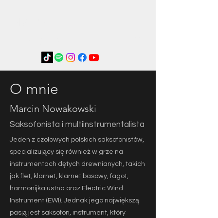
Marcin
Nowakowski
O mnie
Marcin Nowakowski
Saksofonista i multiinstrumentalista
Jeden z czołowych polskich saksofonistów,
specjalizujący się również w grze na
instrumentach dętych drewnianych, takich
jak flet, klarnet, klarnet basowy, fagot,
harmonijka ustna oraz Electric Wind
Instrument (EWI). Jednak jego największą
pasją jest saksofon, instrument, który